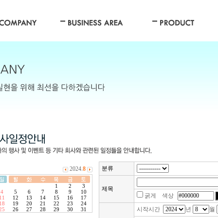
분류
제목
굵게 색상
시작시간
년
월