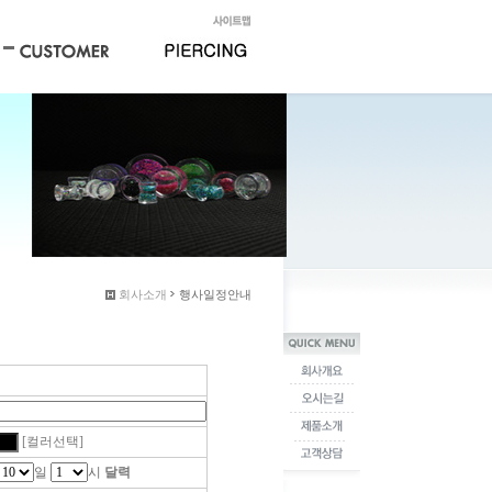
회사소개
행사일정안내
[컬러선택]
일
시
달력