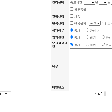
컬러선택
종료시간
년
월
하루종일
알림설정
사용
반복설정
반복설정
단위로 
공개여부
공개
관리자
읽기권한
공개
회원
관리
댓글작성권
공개
회원
관리
한
내용
비밀번호